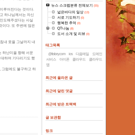
뉴스 스크렙분류 전체보기
(55)
 이루어진다는 것이다.
넓은바다의 일상
(13)
하고 하나님께서는 자신
서로 기도하기
(0)
을 인도해주셨다는 사실
행복한 추억
(0)
것이다. 또 주변에 많은
QT나눔
(8)
도서 소개 및 리뷰
(0)
침내 웃을 그날까지 내
태그목록
는 하난미을 향해 서운
@tistory.com
ios
다음메일
도메인
기대하며 기다리기도 했
서비스
아이폰
클라우드
클라우드
앱
, 그럼에도 불구하고 하
최근에 올라온 글
최근에 달린 댓글
최근에 받은 트랙백
글 보관함
링크