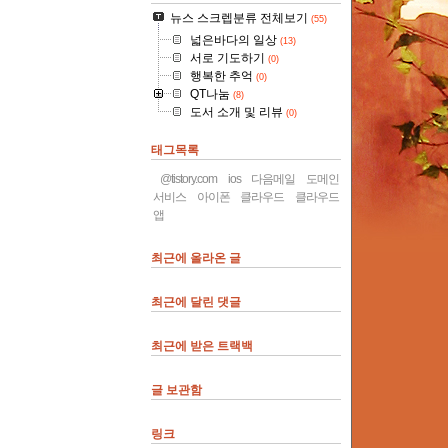
뉴스 스크렙분류 전체보기
(55)
넓은바다의 일상
(13)
서로 기도하기
(0)
행복한 추억
(0)
QT나눔
(8)
도서 소개 및 리뷰
(0)
태그목록
@tistory.com
ios
다음메일
도메인
서비스
아이폰
클라우드
클라우드
앱
최근에 올라온 글
최근에 달린 댓글
최근에 받은 트랙백
글 보관함
링크