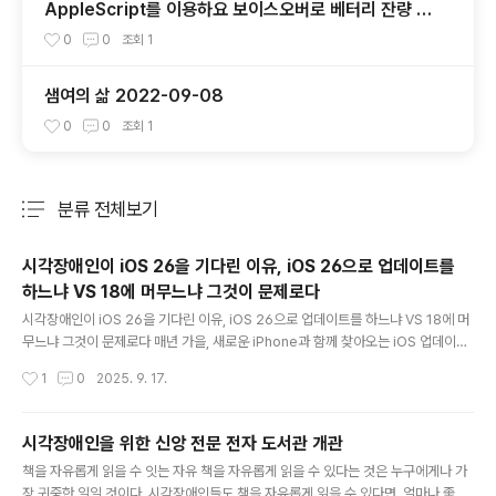
AppleScript를 이용하요 보이스오버로 베터리 잔량 확
인하기
0
0
조회
1
샘여의 삶 2022-09-08
0
0
조회
1
분류 전체보기
주요 글 목록
시각장애인이 iOS 26을 기다린 이유, iOS 26으로 업데이트를
하느냐 VS 18에 머무느냐 그것이 문제로다
글 내용
시각장애인이 iOS 26을 기다린 이유, iOS 26으로 업데이트를 하느냐 VS 18에 머
무느냐 그것이 문제로다 매년 가을, 새로운 iPhone과 함께 찾아오는 iOS 업데이트
는 많은 이들에게 설렘을 안겨줍니다. 하지만 우리 시각장애인 사용자들에게 이 시기
작성시간
1
0
2025. 9. 17.
는 단순한 설렘을 넘어, '과연 내 VoiceOver 환경이 더 나아질까, 아니면 예상치 못
한 버그의 늪에 빠지게 될까?'하는 기대와 우려가 교차하는 중요한 기로입니다. 올해
도 어김없이 iOS 26이 등장했습니다. 과연 우리는 iOS 18의 안정성을 뒤로하고 iO
시각장애인을 위한 신앙 전문 전자 도서관 개관
S 26으로 넘어가야 할까요? 이 글에서는 iOS 26의 새로운 접근성 기능과 치명적인
글 내용
책을 자유롭게 읽을 수 잇는 자유 책을 자유롭게 읽을 수 있다는 것은 누구에게나 가
버그들을 낱낱이 파헤쳐, 여러분의 현명한 결정을 돕고자 합니다. PROS: 우리를 설
장 귀중한 일일 것이다. 시각장애인들도 책을 자유롭게 읽을 수 있다면, 얼마나 좋을