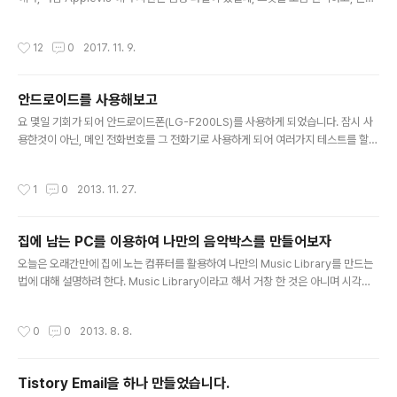
로 설명드릴까 싶어서 이렇게 키보드를 잡고 두두리게 되었네요. 먼저 한글 설명이
나오고, 영어로 된 시현이 음성 파일로 링크를 걸 생각입니다. 아무조록 iPhone X에
작성시간
12
0
2017. 11. 9.
관한 궁금증이 해결 되면 좋겠네요. iPhone X의 하드웨어 특징.이미 아시는 것 처럼
iPhone X는 홈버튼이 사라진 모델입니다. 그래서, 기기의 부분별 명칭이 조금 변경
되었습니다. 우리가 예전에 사용하던 전원 버튼을 싸이트 버튼이라고 명칭하며, 왼쪽
안드로이드를 사용해보고
편에 잇는 볼륨 버튼은 그냥 볼륨 버튼이라고 말하네요. 싸이트 버튼의 활용.1. 한번
글 내용
클릭기존의 전원버튼이 했던 기능..
요 몇일 기회가 되어 안드로이드폰(LG-F200LS)를 사용하게 되었습니다. 잠시 사
용한것이 아닌, 메인 전화번호를 그 전화기로 사용하게 되어 여러가지 테스트를 할
수 있었습니다. 개인적 취향을버서난 전맹 입장에서 음성 지원부분만 적어보려고 합
니다. 아무래도 안드로이드 시스탬이 가지고 있는 개방형에 장점이 있기 때문에 그부
작성시간
1
0
2013. 11. 27.
분은 딱히 언급하지는 않겠습니다. 제스처의 부제 IOS의 경우 보이스오버를 동작시
키기 위한 다양한 제스처들이 있습니다. 예로 연속읽기, 화면 상단에서 화면 끝까지
읽기 등. 안드로이드 역시; 그런 기능을 구현해두었지만 그 기능을 동작시키기 위한
집에 남는 PC를 이용하여 나만의 음악박스를 만들어보자
하위 제스처들이 필요로 합니다. 예로 연속읽기를 실행하려면, (ㄴ)자 쓸기를 한다음,
글 내용
화면을 더듬어 연속읽기를 선택해줘야합니다. LG-F200L..
오늘은 오래간만에 집에 노는 컴퓨터를 활용하여 나만의 Music Library를 만드는
법에 대해 설명하려 한다. Music Library이라고 해서 거창 한 것은 아니며 시각장
애인들도 쉽게 구축해서 사용할 수 있는 방법으로 소개하려 한다. 물론 정안인들도
사용하기 쉬운 방법으로 소개하려고 하니 필요하신 분들은 사용하면 좋겠다. 가설1
작성시간
0
0
2013. 8. 8.
집에 남는 PC가 하나 있어야한다. 집에 남는 하나의 스피커가 있어야한다. 무선 혹은
유선으로 인터넷을 연결 할 수 있어야 한다. 가설2 이 Music Library는 집에서 아
이폰을 이용하여 음악을 감상하거나 재어 할 수 있어야 한다. 항상 전원이 공급되며
Tistory Email을 하나 만들었습니다.
켜 있어야 한다. 여러사람이 동시에 이 음악 서버를 이용할 수 있어야 한다(가정 구성
글 내용