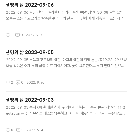
나님보다 더 두려워한 것 같다. 질문 하나님이 아비멜렉의 온전한 마음을 인정해 주
생명의 삶 2022-09-06
신 이유는 무엇인가요? 내가 온전한 마음을 잃지 말아야 하는 일은 무엇인가요? —
글 내용
아비멜렉은 꿈 속에서 하나님이 말씀해주신것..
2022-09-06 불신 선택이 야기한 비윤리적 출산 본문: 창19-30-38 말씀 요약
오늘은 소돔과 고모라를 탈출한 롯과 그의 딸들이 피난하여 새 가족을 만드는 장면이
다. 하나님의 뜯을 구하기보다는 자신들의 생각을 통해 안전을 도모하는 모습을 본
다. Question 롯이 소알을 떠나 동굴에 거주하기로 결정한 이유는 무엇인가요? 하
작성시간
1
0
2022. 9. 7.
나님 약속을 믿지 못해 내 생각대로 하려고 하는 일이 있다면 무엇인가요? — 소돔과
고모라가 멸망하는 모습을 보고 두려운 나머지 멀리 도망가지 못하였다. 아브라함의
믿음과 달리 하나님을 전적으로 신뢰하지 못한 결과이다. 모압과 암몬의 출생 과정은
생명의 삶 2022-09-05
어떠했나요? 나의 부정함을 덮어 주신 하나님 은혜를 언제 어떻게 경험했나요? —
글 내용
사람의 잘못 된 선택이지만, 하나님이 그 일로 인해..
2022-09-05 소돔과 고모라의 심판, 마지막 심판의 전형 본문: 창19:23-29 요약
오늘 말씀은 어제 롯의 탈출 이후 이야기이다. 롯이 요청한대로 롯이 반대쪽 산으로
갔때 유항불이 내려 소돔과 고모라를 신판하는 장면이다. 흥미로운 지점은, 롯의 아
네가 뒤를 돌아봐서 소금 기둥이 된 점이다. Question 마지막 때의 심판이 소돔과
작성시간
2
0
2022. 9. 6.
고모라의 심판과 유사하다면, 그 결과는 어떠할까요? 마지막 심판 날을 생각하는 성
도는 어떻게 살아야 할까요? — 모든것이 없어지는 신판이다. 그리고 성경에서 말하
는 신판 이후의 삶은 유항불과 같이 뜨거운 상태를 말씀하신다. 그 신판에서 예수님
생명의 삶 2022-09-03
이 나의 변호사가 되어주신다는 사실이 오늘도 은혜로 여겨진다. 신판대 앞에 설것에
글 내용
대한 생각과 은혜에 감사한 마음, 그리고 그 ..
2022-09-03 부지중에 환대한 천사, 위기에서 건지시는 손길 본문: 창19:1-11 Q
uotation 문 밖의 무리를 대소를 막론하고 그 눈을 어둡게 하니 그들이 문을 찾느라
고 헤매었더라” — 오늘 아침 세벽 기도회의 목사님 말씀은 사람의 죄악 됨을 설명하
시면서 이 구절을 예로 들으셨다. 사람의 죄악이 너무 악하여, 눈이 감기였는데, 그래
작성시간
0
0
2022. 9. 4.
도 포기하지 않고 죄로 가는 방향으로 직진하는 모습을 볼 수 있기 때문이다. 그 문화