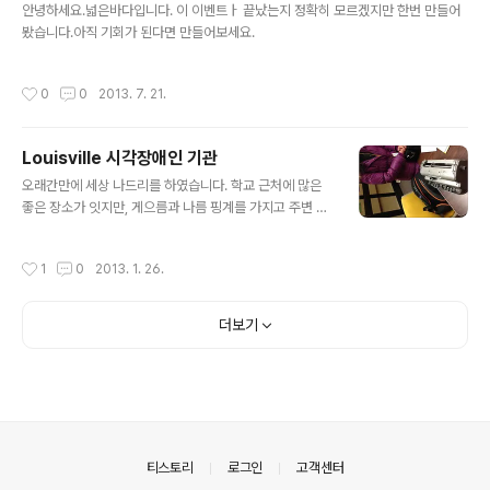
원). 구축 방법. XP 이상 ..
안녕하세요.넓은바다입니다. 이 이벤트ㅏ 끝났는지 정확히 모르겠지만 한번 만들어
봤습니다.아직 기회가 된다면 만들어보세요.
작성시간
0
0
2013. 7. 21.
Louisville 시각장애인 기관
글 내용
오래간만에 세상 나드리를 하였습니다. 학교 근처에 많은
좋은 장소가 잇지만, 게으름과 나름 핑계를 가지고 주변 공
공 기간을 가지 않았던 것이지요. 다행이 방학이 끝나기전
한국에서 친한 친구가 제가 있는 곳에 방문을 하게 되어, 제
작성시간
1
0
2013. 1. 26.
가 잇는 곳 주변에 시각장애 관련 기관 중 두군대를 선정하
여 방문 일정을 잡았습니다. Kentucky School for the
Blind 첫번째로 가게 된 기관은 맹학교였습니다. 마침 저도
더보기
학부때 특수교육을 전공하였고, 놀러온 친구 역시 한국에
서 교사를 하고 있었기 때문입니다. 약속을 다 정하고, 화요
일 아침, 맹학교에 방문하였습니다. 제가 살던 곳과 그리 멀
리 떨어저 있지 않아 방문하는대는 큰 어려움은 없었습니
다. 학교에 가보니, 방문자가 많은지 방문 카드를 받고, 조
금 기다..
의안내
티스토리
로그인
고객센터