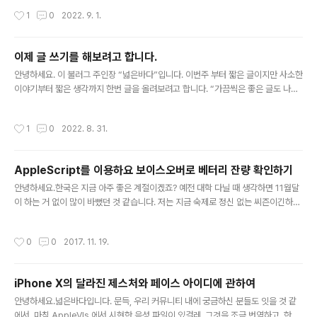
이 주신 약속은 분명히 아브라함에게서 난 자를 통해 한 민족을 이루는 것이지만, 아
작성시간
1
0
2022. 9. 1.
브라함은 사레의 몸종 하갈을 통해 난 아들 이스마엘을 통해 하나님의 복이 이어질
것으로 생각하였다. 하지만, 하나님의 계획은 아브라함과 사라를 통해 한 민족을 원
하셨다. 우리는 이미 다음 이야기를 알고 있기 때문에, 아브라함의 믿음을 보고 웃을
이제 글 쓰기를 해보려고 합니다.
수 있지만, 만약 나의 경울라면 아브라함과 같은 생각을 하지 않을까? Question 아
글 내용
브라함은 어떤 생각으로 ‘이스마엘이나..
안녕하세요. 이 불러그 주인장 “넓은바다”입니다. 이번주 부터 짧은 글이지만 사소한
이야기부터 짧은 생각까지 한번 글을 올려보려고 합니다. “가끔씩은 좋은 글도 나오
지 않을까” 싶은 생각도 있고요. 주제는, 주로 성경 말씀이 될 것 같습니다. 그리고
“장애인의 인해”나 “사회 문화”에 관한 글도 일릴 생각입니다. 쉬지 않고 글을 쓰기
작성시간
1
0
2022. 8. 31.
를 희망합니다.
AppleScript를 이용하요 보이스오버로 베터리 잔량 확인하기
글 내용
안녕하세요.한국은 지금 아주 좋은 계절이겠죠? 예전 대학 다닐 때 생각하면 11월달
이 하는 거 없이 많이 바뻤던 것 같습니다. 저는 지금 숙제로 정신 없는 씨즌이긴하나,
멕을 사용하면서 은근히 베터리 잔량을 많이 신경 쓰게 되더라구요. 왜냐하면, 제가
사용하는 멕북이 좀 구형이기 때문이기도 합니다. 베터리 잔량에 따라 할 수 잇는 일
작성시간
0
0
2017. 11. 19.
을 좀 계획 해야하기도 해서 말이죠. 그래서, 인터넷으로 보이스 오버 단축키를 찾아
보다가 결국 없다는 사실을 알았죠.그래서, 다시 AppleScript로 사용하는 방법은
없을까? 생각 하던 중, https://blog.bryansmart.com/2014/07/24/some-s
iPhone X의 달라진 제스처와 페이스 아이디에 관하여
cripts-for-voiceover/ 글을 찾게 되었고, 그 AppleScript로 제 컴퓨터에 한번..
글 내용
안녕하세요.넓은바다입니다. 문득, 우리 커뮤니티 내에 궁금하신 분들도 잇을 것 같
에서, 마침 AppleVIs 에서 시현한 음성 파일이 있걸레, 그것을 조금 번역하고, 한글