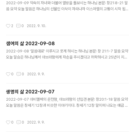
습니다. 시각장애인와 결혼을 고민하는 경우에는, 서로의 가치..
2022-09-09 약속의 자녀와 더불어 열방을 돌보시는 하나님 본문: 창21:8-21 말
씀 요약 오늘 말씀은 하나님의 선물인 이삭이 자라나자 이스마엘의 고통이 시작 됩니
다. 당연히 둘 중 하나는 아브라함의 재산을 모두 받아야할 자손이 되어야하기 때문
입니다. 그러나, 여종의 자녀로 태어났다는 이유 하나로 이스마엘의 입지는 점점 좁
작성시간
2
0
2022. 9. 10.
아지게 되었습니다. 결국 쪼겨 나게 되었고, 광야에서 물이 없어 고통을 당하게 됩니
다. 질문 사라가 하갈과 이스마엘에 관해 아브라함에게 요청한 것은 무엇이었나요?
하나님 약속의 성취를 위해 내가 과감히 결단할 일은 무엇인가요? 두 자녀 중 하나만
샘여의 삶 2022-09-08
선택해야하는 결단을 요청하였다. 과거 잘 못 된 실수로 얻은 결과에서 돌아서야하는
글 내용
것이다. 하나님의 방법이 아닌 나의 꾀와 나의 생각으..
2022-09-08 ‘말씀대로’ 이루시고 웃게 하시는 하나님 본문: 창 21:1-7 말씀 요약
오늘 말슴은 하나님께서 아브라함에게 자손을 주시겠다고 허락하시고 25년이 지난
시점에 이러어지는 장면이다. 결국 사라에게 하나님께서 웃음을 허락하셨다. 질문 본
문에서 ‘여호와께서 말씀하신 대로’라는 표현이 반복된 이유는 무엇일까요? 하나님
작성시간
0
0
2022. 9. 9.
말씀대로 결국 내게 이루어진 일이 있다면 무엇인가요? — 하나님께서 반복적으로
말씀하셨다는 표현은 결국 하나님의 약속은 이루어진다는 것이다. 몇번 아브라함이
믿지 못해서 실수를 한 경우가 있지만, 그럼에도 불구하고 하나님께서는 자신이 하신
생명의 삶 2022-09-07
약속을 이루어주신다. 나에게는 지금까지 하나님이 나의 인생을 인도해주셨다는 사
글 내용
실이다. 한국이 아닌 다른 나라의 삶, 그리고 다른 곳에서의 ..
2022-09-07 아비멜렉의 온전함, 아브라함의 선입견 본문: 창20:1-18 말씀 요약
오늘 말씀은 창세기 12장과 비슷한 이야기이다. 창세기 12장 말미에 나오는 애굽 사
건은 분명히 그 길로 내려간 이유가 명시 되어있지만, 오늘 본문에는 그 이유가 명확
히 나와있지 않다. 그렇지만, 애굽 왕에게 했던 아브라함의 말과 그랄 왕 아비멜렉에
작성시간
0
0
2022. 9. 9.
게 한 말이 동일한 것으로 보아, 두 왕 모두 아브라함에게는 위협이 될만큼 권력이 있
고 힘이 센 왕들임을 알 수 있다. 그래서 아브라함이 눈에 보이는 왕을 순간적으로 하