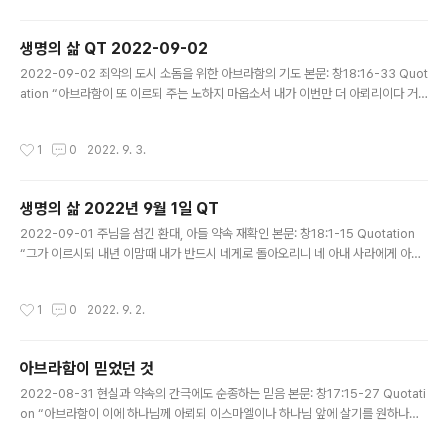
에 살던 롯 역시 어쩔 수 없는 자신의 선택으로 아직 남자를 알지 못하는 자신의 딸을
내어주려고 하는 모습을 볼 수 있다. 이러한 상황에서 어떤 지혜가 필요할까? Quest
생명의 삶 QT 2022-09-02
ion 롯의 손님 환대는 아브라함의 손님 환대와 어떻게 닮았나요? 남에게 베푼 작은
글 내용
선행이 내게 큰 도움으로 되..
2022-09-02 죄악의 도시 소돔을 위한 아브라함의 기도 본문: 창18:16-33 Quot
ation “아브라함이 또 이르되 주는 노하지 마옵소서 내가 이번만 더 아뢰리이다 거
기서 십 명을 찾으시면 어찌 하려 하시나이까 이르시되 내가 십 명으로 말미암아 멸
하지 아니하리라 (32절)” — 하나님과 아브라함의 관개는 하나님께서 감추는 것 없
작성시간
1
0
2022. 9. 3.
이 모든것을 이야기하는 사이다. 아브라함의 이러한 기도는 자신의 조카 롯 뿐만 아
니라 그 초카가 살고 있는 공동체가 하나님 앞에서 신판 받지 않고 하나님과 함께 살
기 바라는 마음이였을 것이다. 하지만, 결국 의인 10명이 없어서 그 성읍은 망하게 되
생명의 삶 2022년 9월 1일 QT
었다. Question 하나님이 아브라함을 택하신 목적은 무엇인가요? 하나님이 원하시
글 내용
는 ‘의와 공도’(정의와 공평)의 삶을 ..
2022-09-01 주님을 섬긴 환대, 아들 약속 재확인 본문: 창18:1-15 Quotation
“그가 이르시되 내년 이맘때 내가 반드시 네게로 돌아오리니 네 아내 사라에게 아들
이 있으리라 하시니 사라가 그 뒤 장막 문에서 들었더라 … 사라가 속으로 웃고 이르
되 내가 노쇠하였고 내 주인도 늙었으니 내게 무슨 즐거움이 있으리요 (창18:10;1
작성시간
1
0
2022. 9. 2.
2)” — 때로 하나님의 말씀은 우리에게 웃음을 준다. 왜냐하면, 우리가 생각하기에도
전혀 일어날 것 같지 않은 일을 말씀하실 때가 있기 때문이다. 본문에 나오는 상황 또
한 그렇게 이해 된다. 하나님의 계획을 들은 사람의 반응은 이렇게 웃고 있는데, 하나
아브라함이 믿었던 것
님의 반응은 사람의 반응과는 전혀 다르다. 오히려 끈기를 갖고 기다려주신다. Que
글 내용
stion 아브라함은 자신을 찾..
2022-08-31 현실과 약속의 간극에도 순종하는 믿음 본문: 창17:15-27 Quotati
on “아브라함이 이에 하나님께 아뢰되 이스마엘이나 하나님 앞에 살기를 원하나이
다 (창17:17)” — 아브라함의 믿음 역시 우리 믿음과 다를 것이 없어보인다. 하나님